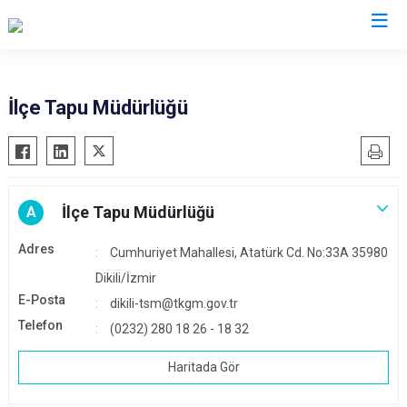
İzmir
İlçe Tapu Müdürlüğü
Aliağa
Foça
Menemen
Balçova
Gaziemir
Narlıdere
Bayındır
Güzelbahçe
Ödemiş
İlçe Tapu Müdürlüğü
A
Bergama
Karaburun
Seferihisar
Adres
Cumhuriyet Mahallesi, Atatürk Cd. No:33A 35980
Beydağ
Karşıyaka
Selçuk
Dikili/İzmir
Bornova
Kemalpaşa
Tire
E-Posta
dikili-tsm@tkgm.gov.tr
Buca
Kınık
Torbalı
Telefon
(0232) 280 18 26 - 18 32
Çeşme
Kiraz
Urla
Çiğli
Konak
Haritada Gör
Bayraklı
Dikili
Menderes
Karabağlar