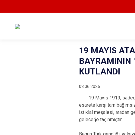
19 MAYIS ATA
BAYRAMININ 1
KUTLANDI
03.06.2026
19 Mayıs 1919; sadece takv
esarete karşı tam bağımsızl
istiklal meşalesi, aradan g
geleceğe taşınmıştır.
Bugün Türk gençliği; yalnızc