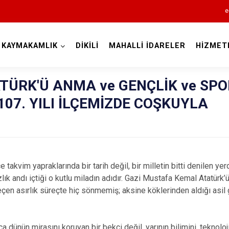
e
KAYMAKAMLIK
DİKİLİ
MAHALLİ İDARELER
HİZMET
İzmir
TÜRK'Ü ANMA ve GENÇLİK ve SPO
07. YILI İLÇEMİZDE COŞKUYLA
Aliağa
Balçova
im yapraklarında bir tarih değil, bir milletin bitti denilen yerd
Bayındır
ık andı içtiği o kutlu miladın adıdır. Gazi Mustafa Kemal Atatürk
Bergama
eçen asırlık süreçte hiç sönmemiş; aksine köklerinden aldığı asil
Beydağ
Bornova
a dünün mirasını koruyan bir bekçi değil, yarının bilimini, teknolo