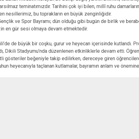
Buca
ılmaz teminatımızdır. Tarihini çok iyi bilen, millî ruhu damarlar
en nesillerimiz, bu toprakların en büyük zenginliğidir.
Çeşme
ençlik ve Spor Bayramı; dün olduğu gibi bugün de birlik ve berab
Çiğli
zin en gür sesi olmaya devam etmektedir.
Dikili
ili’de de büyük bir coşku, gurur ve heyecan içerisinde kutlandı. Pr
, Dikili Stadyumu’nda düzenlenen etkinliklerle devam etti. Öğrenc
şitli gösteriler beğeniyle takip edilirken, dereceye giren öğrenciler
î ruhun heyecanıyla taçlanan kutlamalar, bayramın anlam ve önemine