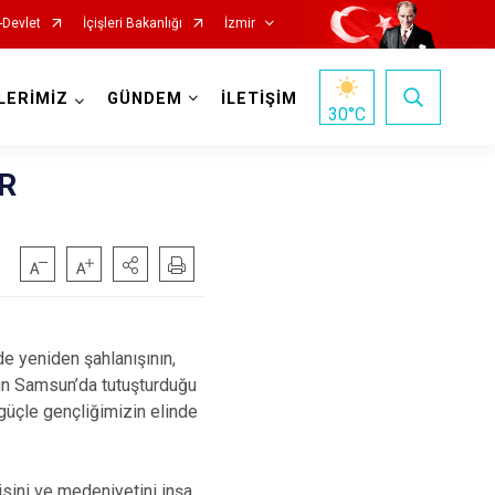
-Devlet
İçişleri Bakanlığı
İzmir
LERİMİZ
GÜNDEM
İLETİŞİM
30
°C
R
Foça
Menemen
Gaziemir
Narlıdere
e yeniden şahlanışının,
Güzelbahçe
Ödemiş
’ün Samsun’da tutuşturduğu
Karaburun
Seferihisar
 güçle gençliğimizin elinde
Karşıyaka
Selçuk
Kemalpaşa
Tire
jisini ve medeniyetini inşa