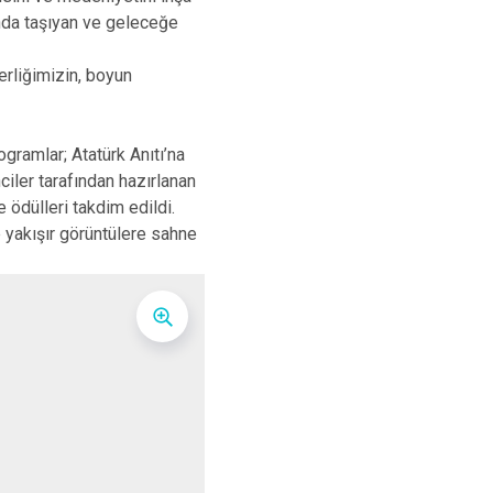
Kınık
Torbalı
ında taşıyan ve geleceğe
Kiraz
Urla
erliğimizin, boyun
Konak
Bayraklı
Menderes
Karabağlar
ogramlar; Atatürk Anıtı’na
iler tarafından hazırlanan
e ödülleri takdim edildi.
 yakışır görüntülere sahne