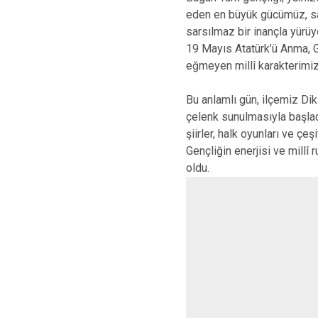
eden en büyük gücümüz, sars
sarsılmaz bir inançla yürüy
19 Mayıs Atatürk’ü Anma, G
eğmeyen millî karakterimi
Bu anlamlı gün, ilçemiz Dik
çelenk sunulmasıyla başladı
şiirler, halk oyunları ve çe
Gençliğin enerjisi ve mill
oldu.